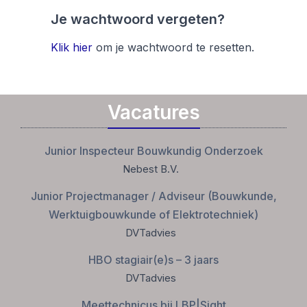
Je wachtwoord vergeten?
Klik hier
om je wachtwoord te resetten.
Vacatures
Junior Inspecteur Bouwkundig Onderzoek
Nebest B.V.
Junior Projectmanager / Adviseur (Bouwkunde,
Werktuigbouwkunde of Elektrotechniek)
DVTadvies
HBO stagiair(e)s – 3 jaars
DVTadvies
Meettechnicus bij LBP|Sight