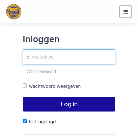
Togg
navig
Inloggen
wachtwoord weergeven
Log in
blijf ingelogd