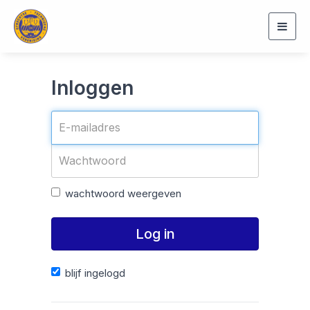
Togg
navig
Inloggen
wachtwoord weergeven
Log in
blijf ingelogd