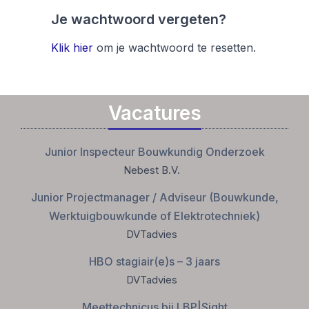
Je wachtwoord vergeten?
Klik hier
om je wachtwoord te resetten.
Vacatures
Junior Inspecteur Bouwkundig Onderzoek
Nebest B.V.
Junior Projectmanager / Adviseur (Bouwkunde,
Werktuigbouwkunde of Elektrotechniek)
DVTadvies
HBO stagiair(e)s – 3 jaars
DVTadvies
Meettechnicus bij LBP|Sight